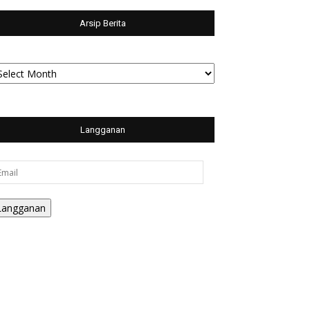
Arsip Berita
sip
rita
Langganan
ail
Langganan