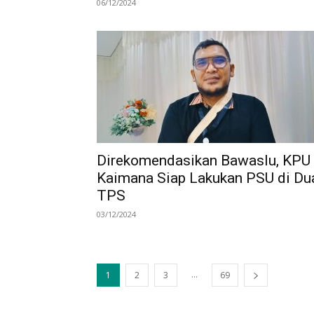
06/12/2024
Direkomendasikan Bawaslu, KPU
Kaimana Siap Lakukan PSU di Du
TPS
03/12/2024
...
1
2
3
69