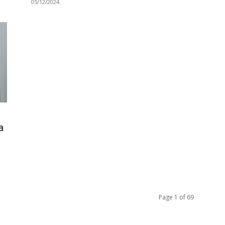
05/12/2024
a
Page 1 of 69