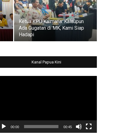
n
Ketua KPU Kaimana: Kalaupun
Ada Gugatan di MK, Kami Siap
Hadapi
Kanal Papua Kini
deo
ayer
00:00
00:45