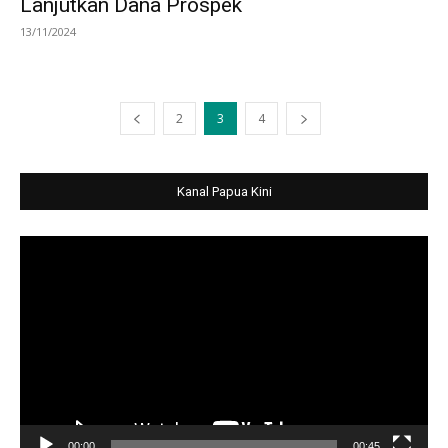
Lanjutkan Dana Prospek
13/11/2024
2
3
4
Kanal Papua Kini
Video
Player
00:00
00:45