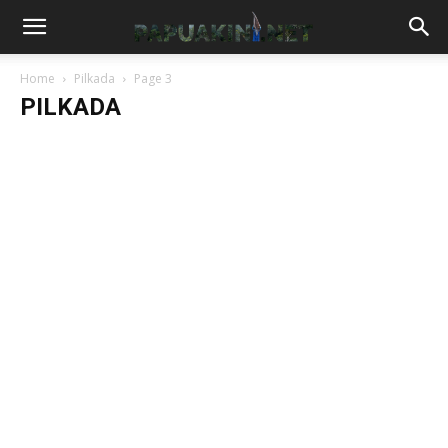
Home
Pilkada
Page 3
PILKADA