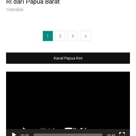
RI dari Papua Barat
11/03/2024
1
2
3
Kanal Papua Kini
Video
Player
00:00
00:45