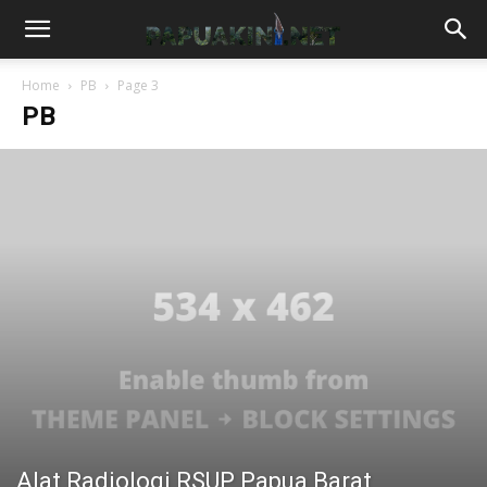
Home
PB
Page 3
PB
Alat Radiologi RSUP Papua Barat