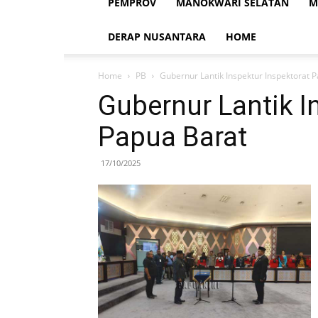
PEMPROV
MANOKWARI SELATAN
M
DERAP NUSANTARA
HOME
Home
PB
Gubernur Lantik Inspektur Inspektorat 
Gubernur Lantik I
Papua Barat
17/10/2025