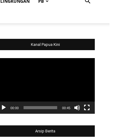
LINGKUNGAN
PB
Kanal Papua Kini
deo
ayer
00:00
00:45
Arsip Berita