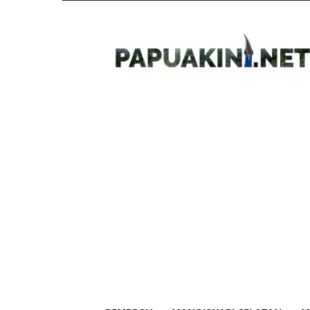
Papua
Kini