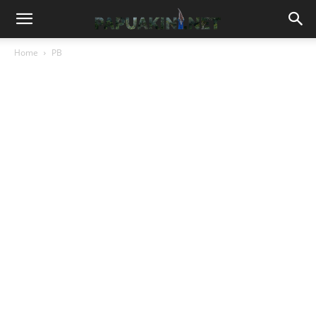
Home
PB