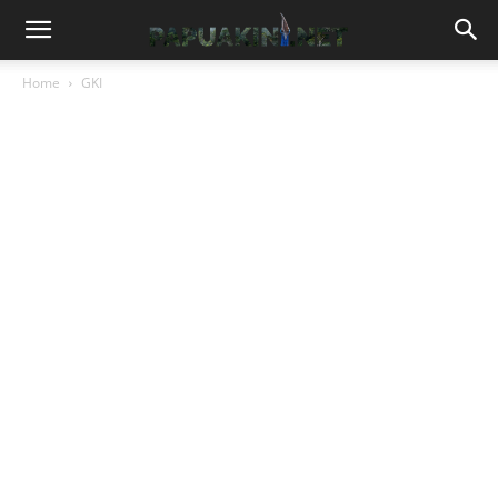
Home
GKI