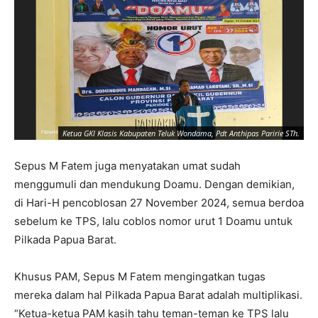
Ketua GKI Klasis Kabupaten Teluk Wondama, Pdt Anthipas Paririe STh.
Ke
Sepus M Fatem juga menyatakan umat sudah
menggumuli dan mendukung Doamu. Dengan demikian,
di Hari-H pencoblosan 27 November 2024, semua berdoa
sebelum ke TPS, lalu coblos nomor urut 1 Doamu untuk
Pilkada Papua Barat.
Khusus PAM, Sepus M Fatem mengingatkan tugas
mereka dalam hal Pilkada Papua Barat adalah multiplikasi.
“Ketua-ketua PAM kasih tahu teman-teman ke TPS lalu