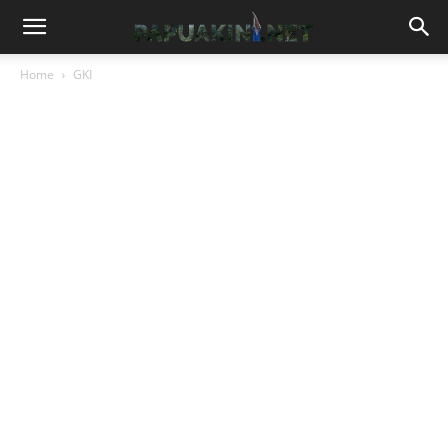
Home
GKI