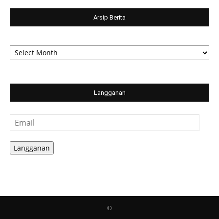
Arsip Berita
Arsip
Berita
Langganan
Email
Langganan
©