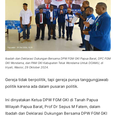
Ibadah dan Deklarasi Dukungan Bersama DPW FGM GKI Papua Barat, DPC FGM
GKI Wondama, dan PAM GKI Kabupaten Teluk Wondama Untuk DOAMU, di
Iriyati, Wasior, 29 Oktober 2024.
Gereja tidak berpolitik, tapi gereja punya tanggungjawab
politik karena ada dalam pusaran politik.
Ini dinyatakan Ketua DPW FGM GKI di Tanah Papua
Wilayah Papua Barat, Prof Dr Sepus M Fatem, dalam
Ibadah dan Deklarasi Dukungan Bersama DPW FGM GKI