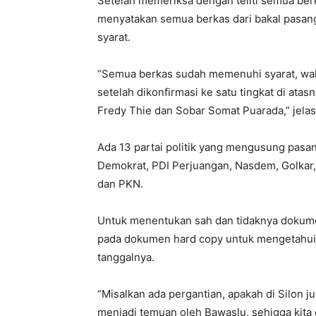
Setelah memeriksa dengan teliti semua be
menyatakan semua berkas dari bakal pasa
syarat.
“Semua berkas sudah memenuhi syarat, wala
setelah dikonfirmasi ke satu tingkat di a
Fredy Thie dan Sobar Somat Puarada,” jela
Ada 13 partai politik yang mengusung pasa
Demokrat, PDI Perjuangan, Nasdem, Golkar,
dan PKN.
Untuk menentukan sah dan tidaknya dokume
pada dokumen hard copy untuk mengetahui 
tanggalnya.
“Misalkan ada pergantian, apakah di Silon ju
menjadi temuan oleh Bawaslu, sehigga kita