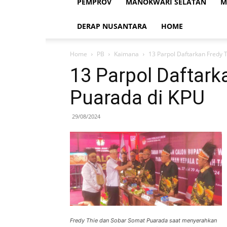
PEMPROV
MANOKWARI SELATAN
M
DERAP NUSANTARA
HOME
Home
PB
Kaimana
13 Parpol Daftarkan Fredy 
13 Parpol Daftark
Puarada di KPU
29/08/2024
Fredy Thie dan Sobar Somat Puarada saat menyerahkan