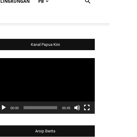
LINGKUNGAN
PB
Kanal Papua Kini
deo
ayer
00:00
00:45
Arsip Berita