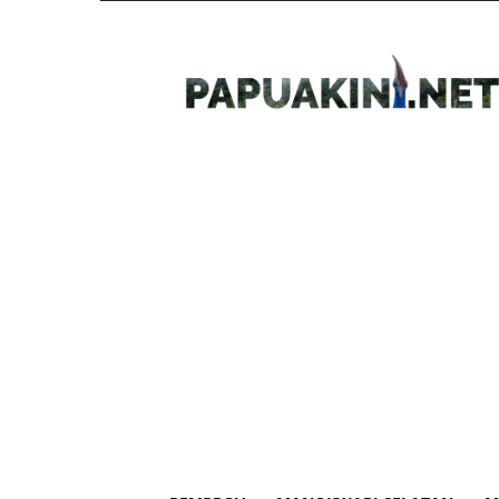
Papua
Kini