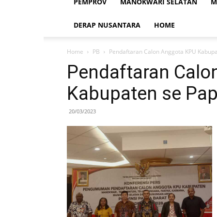
PEMPROV
MANOKWARI SELATAN
M
DERAP NUSANTARA
HOME
Home
PB
Pendaftaran Calon Anggota KPU Kabupa
Pendaftaran Calo
Kabupaten se Pap
20/03/2023