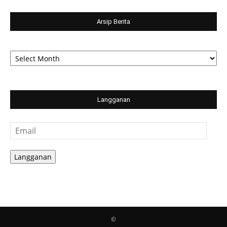
Arsip Berita
Arsip
Berita
Langganan
Email
Langganan
©