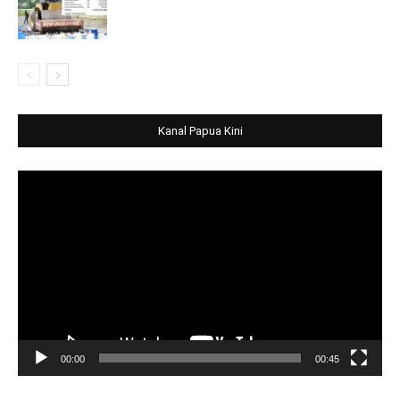
Kanal Papua Kini
Video
Player
00:00
00:45