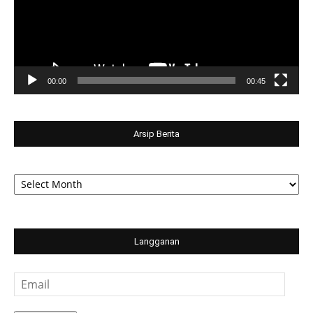
00:00
00:45
Arsip Berita
Arsip
Berita
Langganan
Email