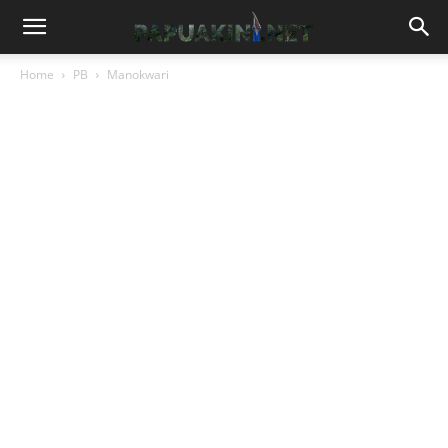
Home
PB
Manokwari