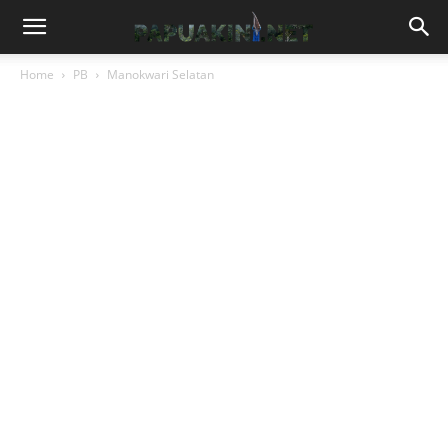
Home
PB
Manokwari Selatan