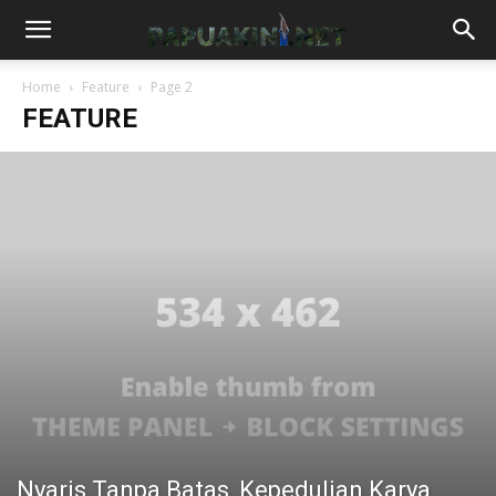
Home
Feature
Page 2
FEATURE
Nyaris Tanpa Batas, Kepedulian Karya