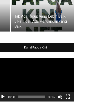
Tak Ada Hidup yang Lebih Baik,
Jika Tidak Ada Perjuangan yang
Baik
Kanal Papua Kini
deo
ayer
00:00
00:45