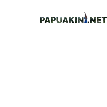
Papua
Kini