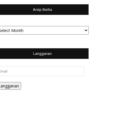
Arsip Berita
sip
rita
Langganan
ail
Langganan