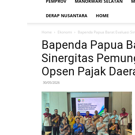
PEMPROV
MANOKWARI SELATAN
M
DERAP NUSANTARA
HOME
Home
Ekonomi
Bapenda Papua Barat Evaluasi Si
Bapenda Papua Ba
Sinergitas Pemun
Opsen Pajak Dae
30/05/2026