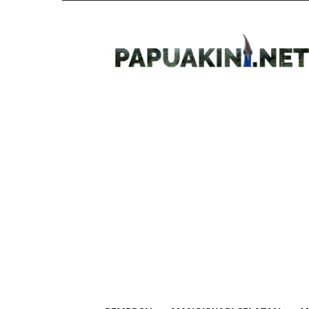
Papua
Kini