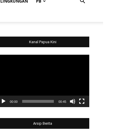
LINGKUNGAN
PB
Kanal Papua Kini
deo
ayer
00:00
00:45
Arsip Berita