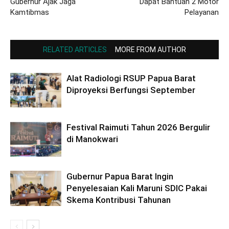
Gubernur Ajak Jaga
Dapat Bantuan 2 Motor
Kamtibmas
Pelayanan
RELATED ARTICLES
MORE FROM AUTHOR
Alat Radiologi RSUP Papua Barat
Diproyeksi Berfungsi September
Festival Raimuti Tahun 2026 Bergulir
di Manokwari
Gubernur Papua Barat Ingin
Penyelesaian Kali Maruni SDIC Pakai
Skema Kontribusi Tahunan