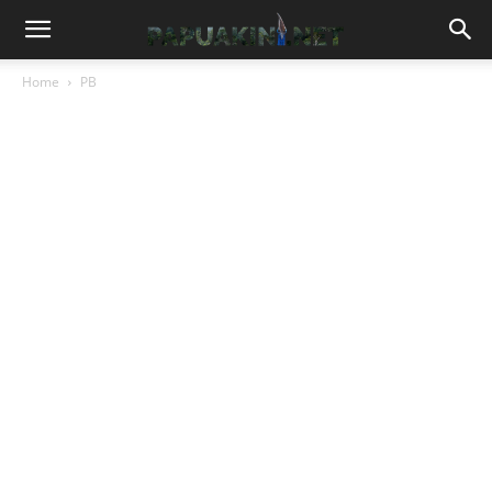
Home
PB