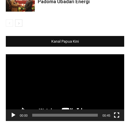
Padoma Ubadari Energi
Kanal Papua Kini
Video
Player
00:00
00:45