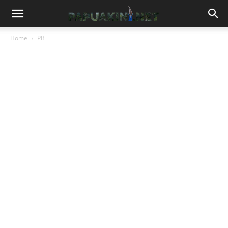
Home
PB