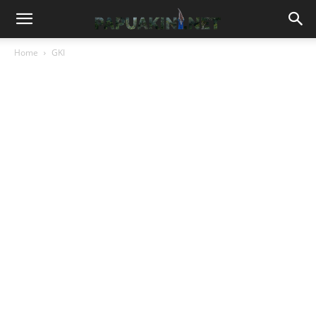
Home
GKI