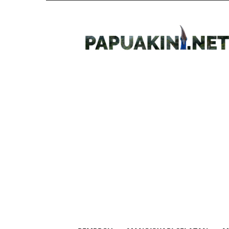
Papua
Kini