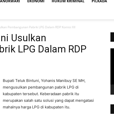
ANOKWARI
EKONOMI
HUKUM KRIMINAL
PILKADA
sulkan Pembangunan Pabrik LPG Dalam RDP Komisi XII
uni Usulkan
rik LPG Dalam RDP
Vi
Pl
Bupati Teluk Bintuni, Yohanis Manibuy SE MH,
mengusulkan pembangunan pabrik LPG di
kabupaten tersebut. Keberadaan pabrik itu
merupakan salah satu solusi yang dapat mengatasi
mahalnya harga LPG di kabupaten itu.