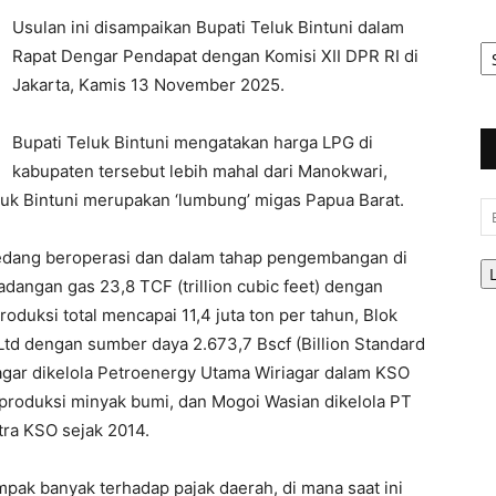
Usulan ini disampaikan Bupati Teluk Bintuni dalam
Ar
Rapat Dengar Pendapat dengan Komisi XII DPR RI di
Be
Jakarta, Kamis 13 November 2025.
Bupati Teluk Bintuni mengatakan harga LPG di
kabupaten tersebut lebih mahal dari Manokwari,
luk Bintuni merupakan ‘lumbung’ migas Papua Barat.
Em
 sedang beroperasi dan dalam tahap pengembangan di
dangan gas 23,8 TCF (trillion cubic feet) dengan
produksi total mencapai 11,4 juta ton per tahun, Blok
 Ltd dengan sumber daya 2.673,7 Bscf (Billion Standard
iagar dikelola Petroenergy Utama Wiriagar dalam KSO
produksi minyak bumi, dan Mogoi Wasian dikelola PT
ra KSO sejak 2014.
pak banyak terhadap pajak daerah, di mana saat ini