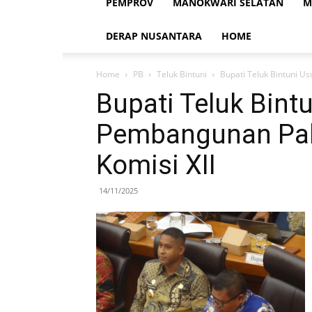
PEMPROV
MANOKWARI SELATAN
M
DERAP NUSANTARA
HOME
Home
PB
Teluk Bintuni
Bupati Teluk Bintuni U
Bupati Teluk Bint
Pembangunan Pab
Komisi XII
14/11/2025