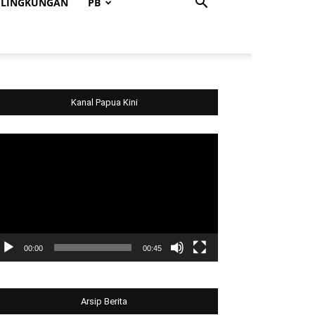
LINGKUNGAN
PB
Kanal Papua Kini
deo
ayer
00:00
00:45
Arsip Berita