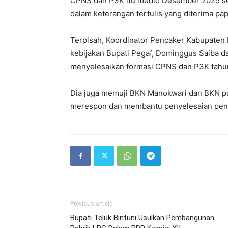
CPNS dan P3K itu medio Desember 2025 se
dalam keterangan tertulis yang diterima pap
Terpisah, Koordinator Pencaker Kabupaten 
kebijakan Bupati Pegaf, Dominggus Saiba da
menyelesaikan formasi CPNS dan P3K tahu
Dia juga memuji BKN Manokwari dan BKN pus
merespon dan membantu penyelesaian pener
Previous article
Bupati Teluk Bintuni Usulkan Pembangunan