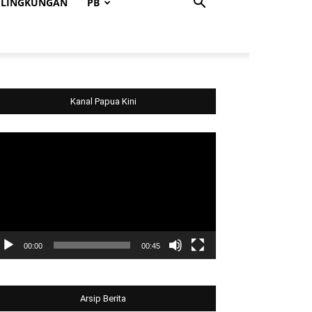
LINGKUNGAN
PB
Kanal Papua Kini
deo
ayer
00:00
00:45
Arsip Berita