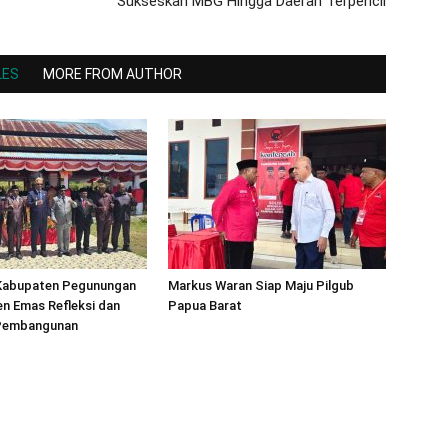
Sukseskan MBG Hingga Daerah Terpencil
LES
MORE FROM AUTHOR
Kabupaten Pegunungan
Markus Waran Siap Maju Pilgub
n Emas Refleksi dan
Papua Barat
Pembangunan