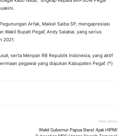
bagai kado Natal,” ungkap Kepala BKPSDM Pegaf
uakini.
Pegunungan Arfak, Maikel Saiba SP, mengapresiasi
n Wakil Bupati Pegaf, Andy Salabai, yang serius
n 2021.
at, serta Menpan RB Republik Indonesia, yang aktif
imaan pegawai yang diajukan Kabupaten Pegaf. (*)
Next article
Wakil Gubernur Papua Barat Ajak HIPMI