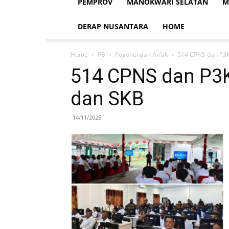
PEMPROV
MANOKWARI SELATAN
M
DERAP NUSANTARA
HOME
Home
PB
Pegunungan Arfak
514 CPNS dan P3K
514 CPNS dan P3K
dan SKB
14/11/2025