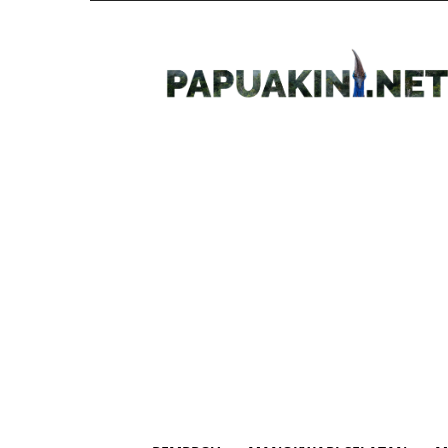
Papua
Kini