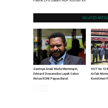
Pabrik LPG Dalam RDP Komisi XII
RELATED ARTIC
Saatnya Anak Muda Memimpin,
HUT ke 13 
Edward Dowansiba Layak Calon
Arfak Mome
Ketua KONI Papua Barat
Komitmen 