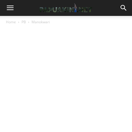
Home
PB
Manokwari