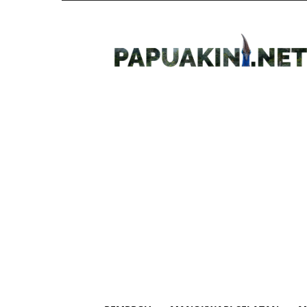
Papua
Kini