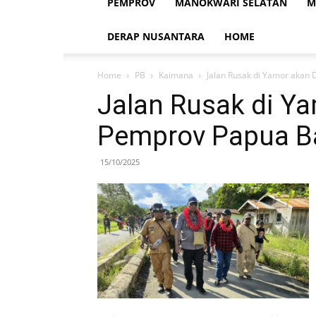
PEMPROV
MANOKWARI SELATAN
M
DERAP NUSANTARA
HOME
Home
PB
Kaimana
Jalan Rusak di Yamor akan
Jalan Rusak di Ya
Pemprov Papua B
15/10/2025