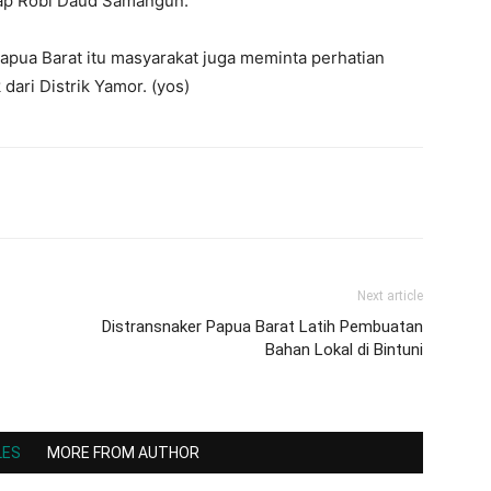
gkap Robi Daud Samangun.
pua Barat itu masyarakat juga meminta perhatian
ari Distrik Yamor. (yos)
Next article
Distransnaker Papua Barat Latih Pembuatan
Bahan Lokal di Bintuni
LES
MORE FROM AUTHOR