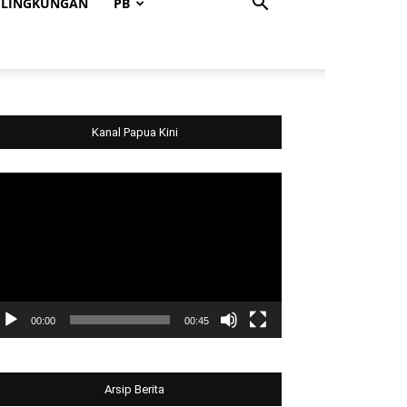
LINGKUNGAN
PB
Kanal Papua Kini
deo
ayer
00:00
00:45
Arsip Berita