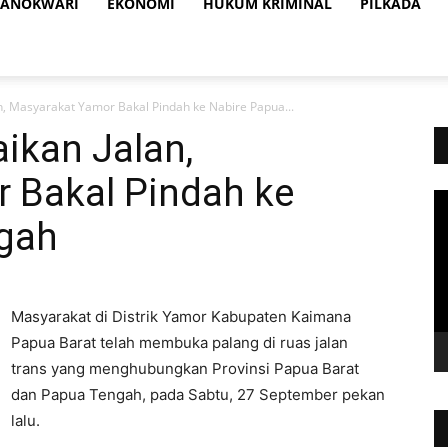
ANOKWARI
EKONOMI
HUKUM KRIMINAL
PILKADA
an, Masyarakat Yamor Bakal Pindah ke Nabire Papua...
aikan Jalan,
 Bakal Pindah ke
Vi
Pl
gah
Masyarakat di Distrik Yamor Kabupaten Kaimana
Papua Barat telah membuka palang di ruas jalan
trans yang menghubungkan Provinsi Papua Barat
dan Papua Tengah, pada Sabtu, 27 September pekan
lalu.