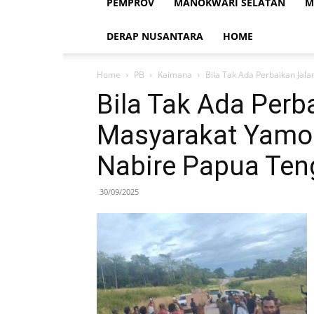
PEMPROV
MANOKWARI SELATAN
M
DERAP NUSANTARA
HOME
Home
PB
Kaimana
Bila Tak Ada Perbaikan Jal
Bila Tak Ada Perb
Masyarakat Yamor
Nabire Papua Ten
30/09/2025