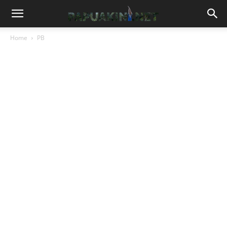
Home
PB