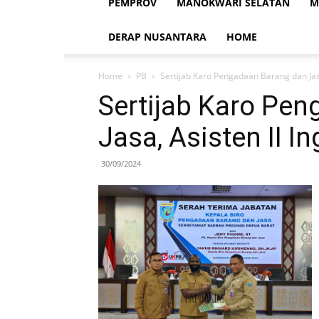
PEMPROV
MANOKWARI SELATAN
M
DERAP NUSANTARA
HOME
Home
PB
Sertijab Karo Pengadaan Barang dan Jasa
Sertijab Karo Pe
Jasa, Asisten II I
30/09/2024