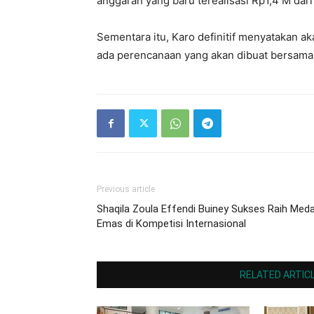
anggaran yang baru terealisasi Rp1,4 M dar
Sementara itu, Karo definitif menyatakan 
ada perencanaan yang akan dibuat bersama 
Previous article
Shaqila Zoula Effendi Buiney Sukses Raih Meda
Emas di Kompetisi Internasional
RELATED ARTIC