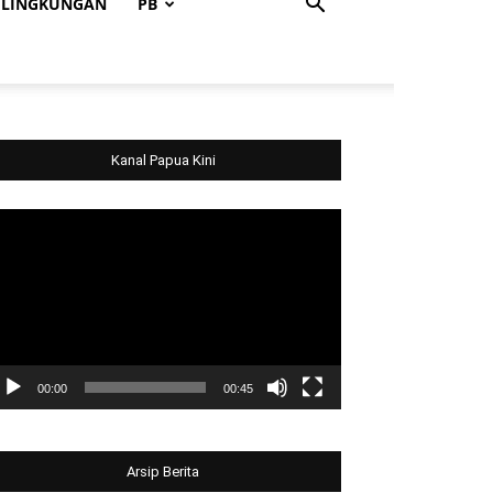
LINGKUNGAN
PB
Kanal Papua Kini
deo
ayer
00:00
00:45
Arsip Berita