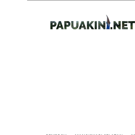
Papua
Kini