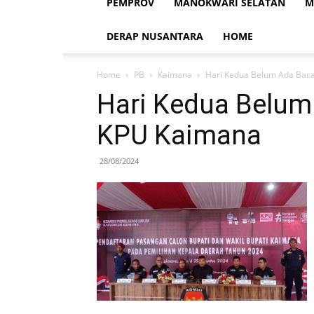
PEMPROV
MANOKWARI SELATAN
M
DERAP NUSANTARA
HOME
Home
PB
Kaimana
Hari Kedua Belum Ada Baca
Hari Kedua Belum 
KPU Kaimana
28/08/2024