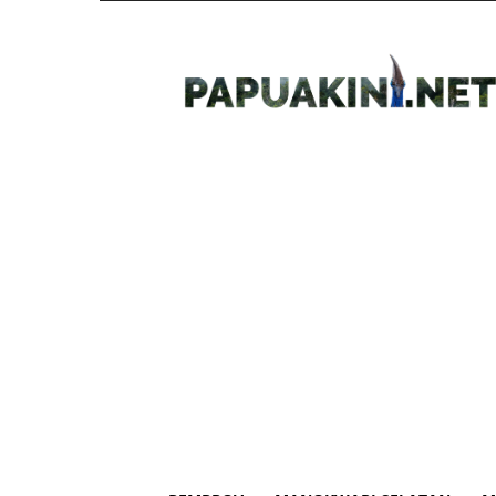
Papua
Kini