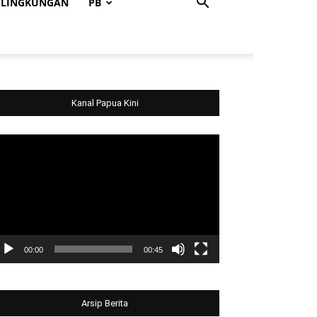
LINGKUNGAN
PB
Kanal Papua Kini
deo
ayer
00:00
00:45
Arsip Berita