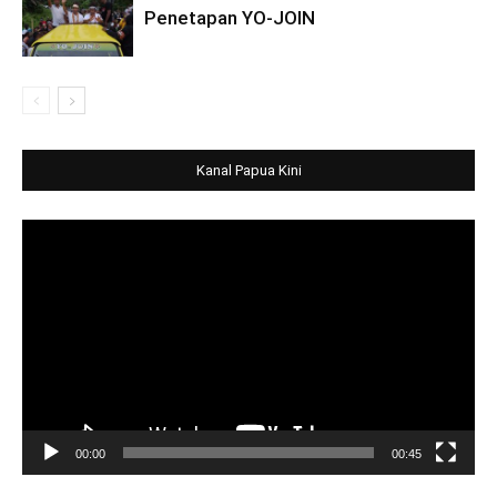
Penetapan YO-JOIN
Kanal Papua Kini
Video
Player
00:00
00:45