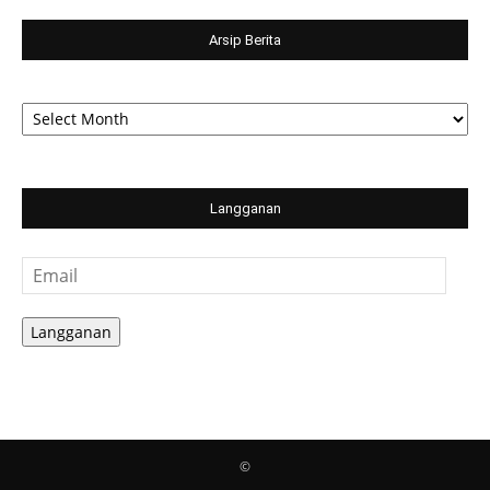
Arsip Berita
Arsip
Berita
Langganan
Email
Langganan
©