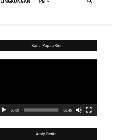
LINGKUNGAN
PB
Kanal Papua Kini
deo
ayer
00:00
00:45
Arsip Berita