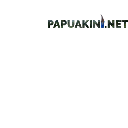
Papua
Kini