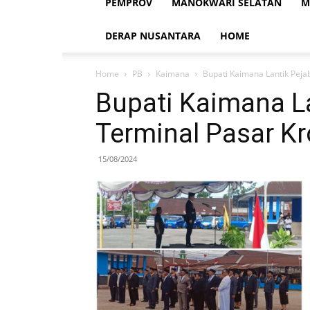
PEMPROV
MANOKWARI SELATAN
M
DERAP NUSANTARA
HOME
Home
PB
Kaimana
Bupati Kaimana Lantik Peja
Bupati Kaimana La
Terminal Pasar K
15/08/2024