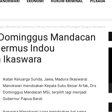
ANOKWARI
EKONOMI
HUKUM KRIMINAL
PILKADA
gus Mandacan Gubernur, Harap Hermus Indou Pasangan Dengan Ikaswara
 Dominggus Mandacan
Hermus Indou
Vi
Pl
 Ikaswara
Ikatan Keluarga Sunda, Jawa, Madura (Ikaswara)
Manokwari mendoakan Kepala Suku Besar Arfak, Drs
Dominggus Mandacan MSi, terpilih lagi menjadi
Gubernur Papua Barat.
Ikaswara Manokwari juiga mendoakan hal sama