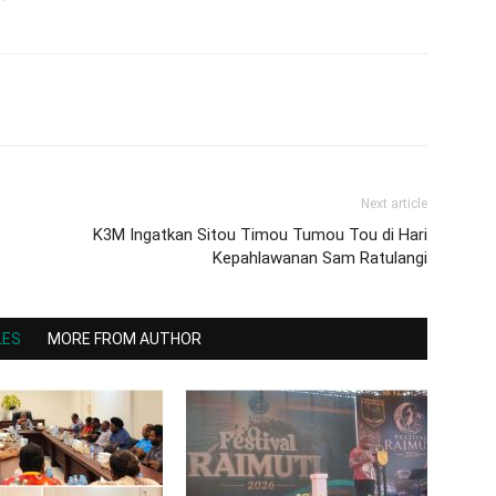
Next article
K3M Ingatkan Sitou Timou Tumou Tou di Hari
Kepahlawanan Sam Ratulangi
LES
MORE FROM AUTHOR