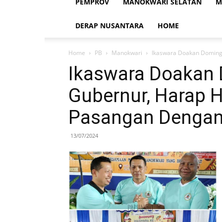
PEMPROV
MANOKWARI SELATAN
M
DERAP NUSANTARA
HOME
Home
PB
Manokwari
Ikaswara Doakan Doming
Ikaswara Doakan
Gubernur, Harap 
Pasangan Dengan
13/07/2024