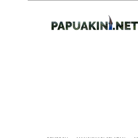
Papua
Kini