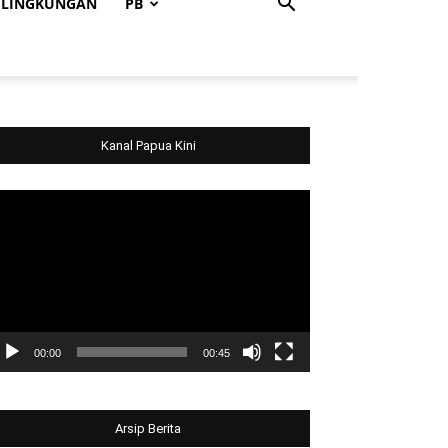
LINGKUNGAN
PB
Kanal Papua Kini
deo
ayer
00:00
00:45
Arsip Berita