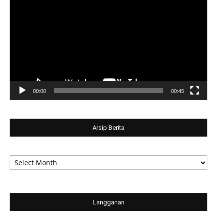
Player
00:00
00:45
Arsip Berita
Arsip
Berita
Langganan