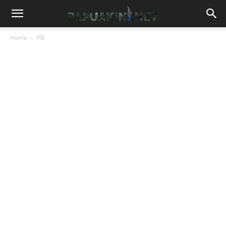
Home
PB