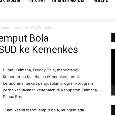
ANOKWARI
EKONOMI
HUKUM KRIMINAL
PILKADA
la Pengembangan RSUD ke Kemenkes
emput Bola
SUD ke Kemenkes
Vi
Pl
Bupati Kaimana, Freddy Thie, mendatangi
Kementerian Kesehatan (Kemenkes) untuk
beraudiensi terkait pengusulan program-program
perbaikan layanan kesehatan di Kabupaten Kaimana,
Papua Barat.
“Kami kesini ibarat jemput bola, mungkin ada