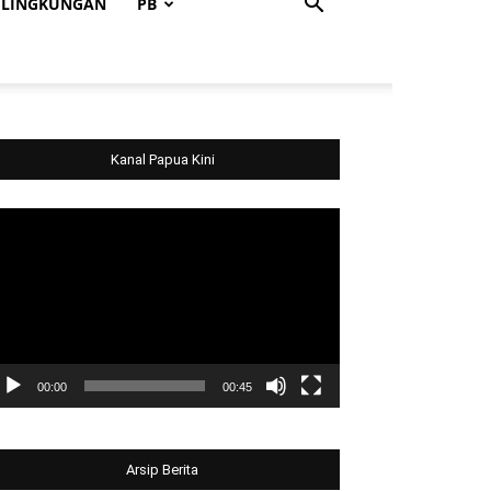
LINGKUNGAN
PB
Kanal Papua Kini
deo
ayer
00:00
00:45
Arsip Berita