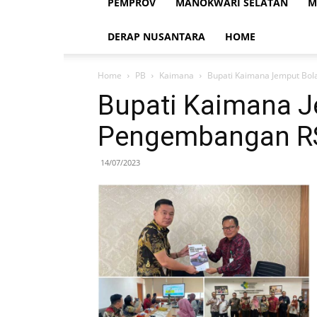
PEMPROV
MANOKWARI SELATAN
M
DERAP NUSANTARA
HOME
Home
PB
Kaimana
Bupati Kaimana Jemput Bo
Bupati Kaimana J
Pengembangan R
14/07/2023