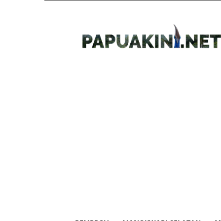
Papua
Kini