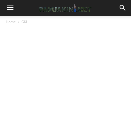
Home
GKI