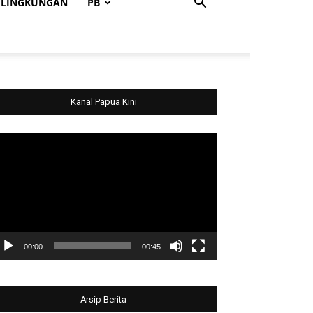
LINGKUNGAN
PB
Kanal Papua Kini
deo
ayer
00:00
00:45
Arsip Berita