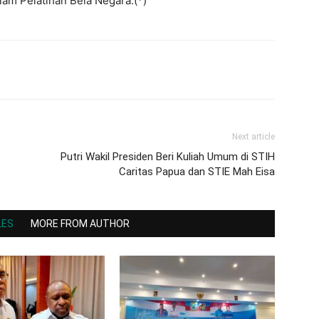
lam Pelatihan Bela Negara.(*)
Next article
Putri Wakil Presiden Beri Kuliah Umum di STIH
Caritas Papua dan STIE Mah Eisa
LES
MORE FROM AUTHOR