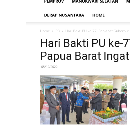
PEMPROV
MANOKWARI SELATAN
M
DERAP NUSANTARA
HOME
Home
PB
Hari Bakti PU ke-77, Penjabat Gubernur
Hari Bakti PU ke-
Papua Barat Inga
05/12/2022