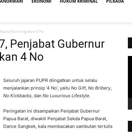
ANOKWARI
EKONOMI
HUKUM KRIMINAL
PILKADA
 Papua Barat Ingatkan 4 No
77, Penjabat Gubernur
tkan 4 No
Vi
Pl
Seluruh jajaran PUPR diingatkan untuk selalu
menjalankan prinsip ‘4 No’, yaitu
No Gift
,
No Bribery
,
No Kickbacks
, dan
No Luxurious Lifestyle
.
Peringatan ini disampaikan Penjabat Gubernur
Papua Barat, diwakili Penjabat Sekda Papua Barat,
Dance Sangkek, kala membacakan sambutan tertulis