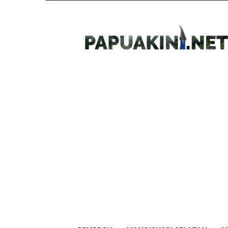
Papua
Kini