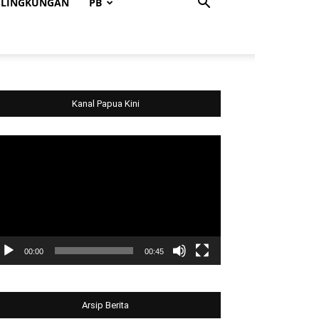
LINGKUNGAN
PB
Kanal Papua Kini
deo
ayer
00:00
00:45
Arsip Berita