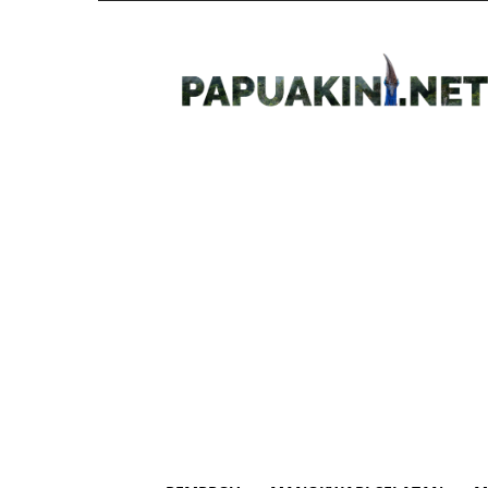
Papua
Kini