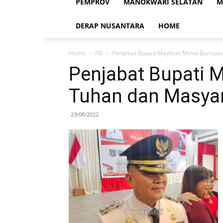
PEMPROV
MANOKWARI SELATAN
M
DERAP NUSANTARA
HOME
Home
PB
Penjabat Bupati Maybrat Minta Bantua
Penjabat Bupati 
Tuhan dan Masya
23/08/2022