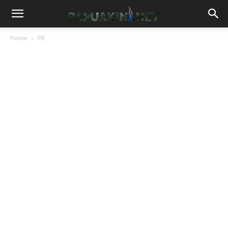
Home
PB