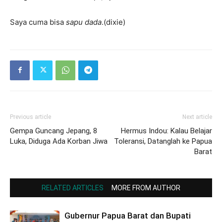
Saya cuma bisa
sapu dada
.(dixie)
Previous article
Next article
Gempa Guncang Jepang, 8
Hermus Indou: Kalau Belajar
Luka, Diduga Ada Korban Jiwa
Toleransi, Datanglah ke Papua
Barat
RELATED ARTICLES
MORE FROM AUTHOR
Gubernur Papua Barat dan Bupati