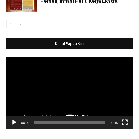
Persen, Inflasi Perlu Kerja Ekstra
Kanal Papua Kini
Video
Player
00:00
00:45