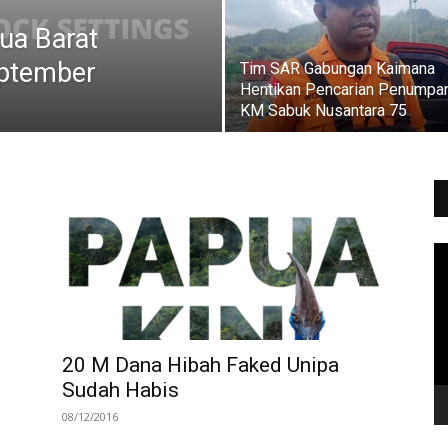
ua Barat
eptember
Tim SAR Gabungan Kaimana
Hentikan Pencarian Penumpa
KM Sabuk Nusantara 75
Vi
Pl
20 M Dana Hibah Faked Unipa
Sudah Habis
08/12/2016