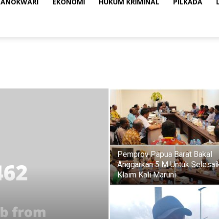
ANOKWARI
EKONOMI
HUKUM KRIMINAL
PILKADA
Pemprov Papua Barat Bakal
Anggarkan 5 M Untuk Selesai
Klaim Kali Maruni