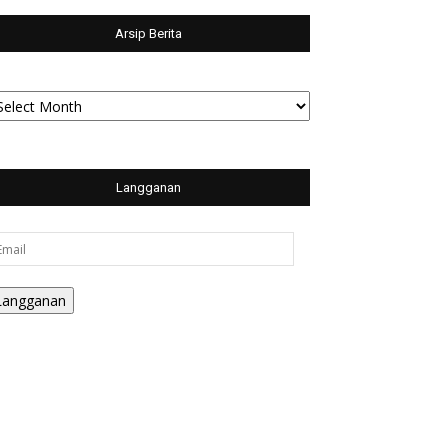
Arsip Berita
sip
rita
Langganan
ail
Langganan