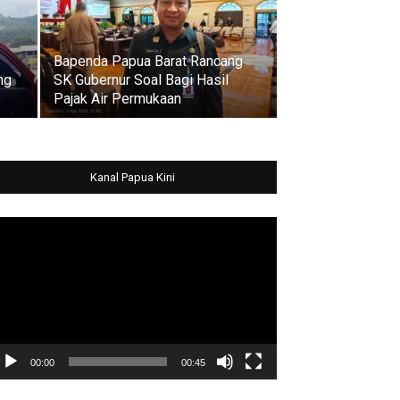
Bapenda Papua Barat Rancang
ng
SK Gubernur Soal Bagi Hasil
Pajak Air Permukaan
Kanal Papua Kini
deo
ayer
00:00
00:45