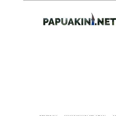
Papua
Kini