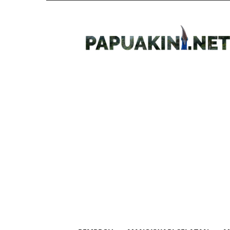
Papua
Kini