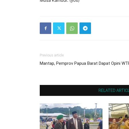
Musa Kamudi. (yos)
Previous article
Mantap, Pemprov Papua Barat Dapat Opini WT
RELATED ARTIC