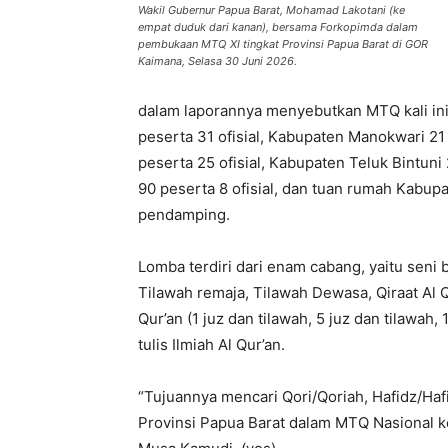
Wakil Gubernur Papua Barat, Mohamad Lakotani (ke
empat duduk dari kanan), bersama Forkopimda dalam
pembukaan MTQ XI tingkat Provinsi Papua Barat di GOR
Kaimana, Selasa 30 Juni 2026.
dalam laporannya menyebutkan MTQ kali ini 
peserta 31 ofisial, Kabupaten Manokwari 21
peserta 25 ofisial, Kabupaten Teluk Bintun
90 peserta 8 ofisial, dan tuan rumah Kabupa
pendamping.
Lomba terdiri dari enam cabang, yaitu seni b
Tilawah remaja, Tilawah Dewasa, Qiraat Al 
Qur’an (1 juz dan tilawah, 5 juz dan tilawah, 
tulis Ilmiah Al Qur’an.
“Tujuannya mencari Qori/Qoriah, Hafidz/Haf
Provinsi Papua Barat dalam MTQ Nasional ke