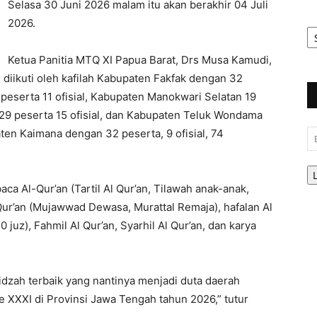
Selasa 30 Juni 2026 malam itu akan berakhir 04 Juli
2026.
Ar
Be
Ketua Panitia MTQ XI Papua Barat, Drs Musa Kamudi,
diikuti oleh kafilah Kabupaten Fakfak dengan 32
 peserta 11 ofisial, Kabupaten Manokwari Selatan 19
i 29 peserta 15 ofisial, dan Kabupaten Teluk Wondama
ten Kaimana dengan 32 peserta, 9 ofisial, 74
Em
aca Al-Qur’an (Tartil Al Qur’an, Tilawah anak-anak,
Qur’an (Mujawwad Dewasa, Murattal Remaja), hafalan Al
10 juz), Fahmil Al Qur’an, Syarhil Al Qur’an, dan karya
idzah terbaik yang nantinya menjadi duta daerah
 XXXI di Provinsi Jawa Tengah tahun 2026,” tutur