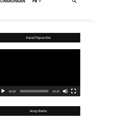
LINGKUNGAN
PB
Kanal Papua Kini
deo
ayer
00:00
00:45
Arsip Berita