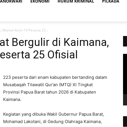
ANOKWARI
EKONOMI
HUKUM KRIMINAL
PILKADA
 Mansel Kirim 19 Peserta 25...
t Bergulir di Kaimana,
serta 25 Ofisial
Vi
Pl
223 peserta dari enam kabupaten bertanding dalam
Musabaqah Tilawatil Qur’an (MTQ) XI Tingkat
Provinsi Papua Barat tahun 2026 di Kabupaten
Kaimana.
Kegiatan yang dibuka Wakil Gubernur Papua Barat,
Mohamad Lakotani, di Gedung Olahraga Kaimana,