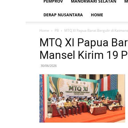
PEMPROV
MANOKWARI SELATAN
M
DERAP NUSANTARA
HOME
Home
PB
MTQ XI Papua Barat Bergulir di Kaimana,
MTQ XI Papua Bara
Mansel Kirim 19 Pe
30/06/2026