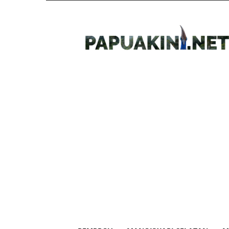
Papua
Kini