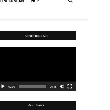
LINGKUNGAN
PB
Kanal Papua Kini
deo
ayer
00:00
00:45
Arsip Berita