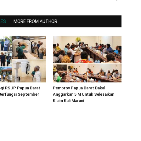
LES
MORE FROM AUTHOR
ogi RSUP Papua Barat
Pemprov Papua Barat Bakal
 Berfungsi September
Anggarkan 5 M Untuk Selesaikan
Klaim Kali Maruni