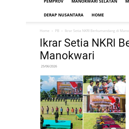
PEMPROV
MANOKWARI SELATAN
M
DERAP NUSANTARA
HOME
Home
PB
Ikrar Setia NKRI Berkumandang di Mano
Ikrar Setia NKRI 
Manokwari
25/06/2026