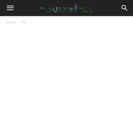
Home
PB