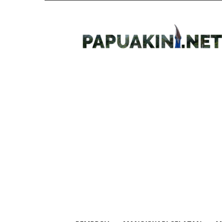
Papua
Kini