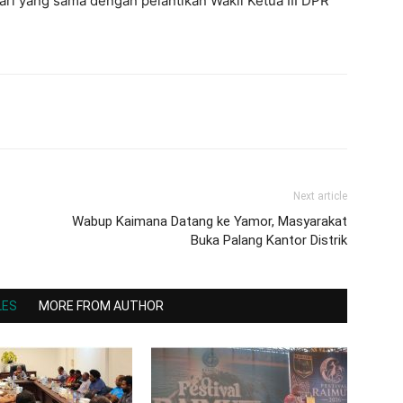
ri yang sama dengan pelantikan Wakil Ketua III DPR
Next article
Wabup Kaimana Datang ke Yamor, Masyarakat
Buka Palang Kantor Distrik
LES
MORE FROM AUTHOR