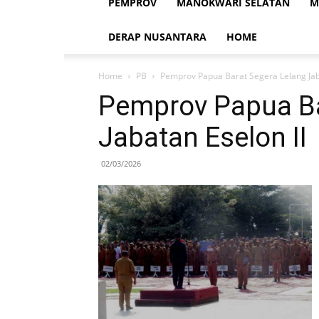
PEMPROV
MANOKWARI SELATAN
M
DERAP NUSANTARA
HOME
Home
PB
Pemprov Papua Barat Segera Lelang Jaba
Pemprov Papua Ba
Jabatan Eselon II
02/03/2026