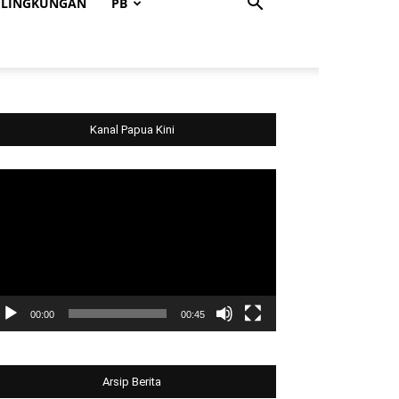
LINGKUNGAN
PB
Kanal Papua Kini
deo
ayer
00:00
00:45
Arsip Berita