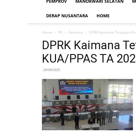
PEMPROV
MANOKWARI SELATAN
M
DERAP NUSANTARA
HOME
Home
PB
Kaimana
DPRK Kaimana Tetapkan Pe
DPRK Kaimana Te
KUA/PPAS TA 202
29/09/2025