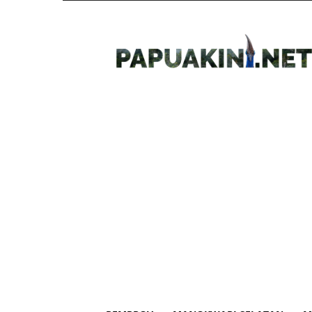
Papua
Kini