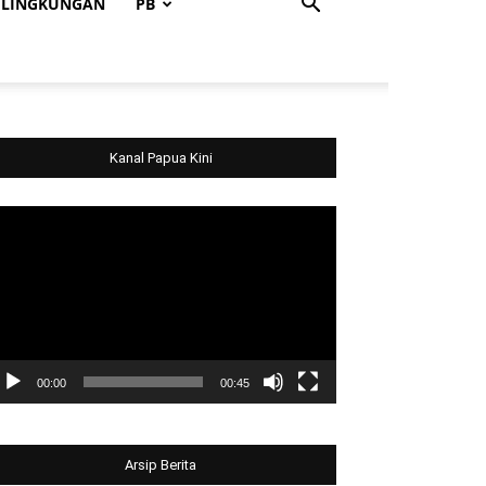
LINGKUNGAN
PB
Kanal Papua Kini
deo
ayer
00:00
00:45
Arsip Berita