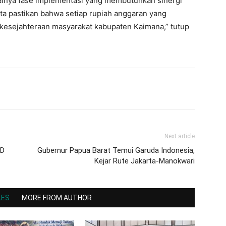
ainya fase implementasi yang membutuhkan sinergi
kita pastikan bahwa setiap rupiah anggaran yang
kesejahteraan masyarakat kabupaten Kaimana,” tutup
Next article
FD
Gubernur Papua Barat Temui Garuda Indonesia,
Kejar Rute Jakarta-Manokwari
LES
MORE FROM AUTHOR