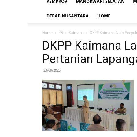
PEMPROV
MANOKWARI SELATAN
M
DERAP NUSANTARA
HOME
Home
PB
Kaimana
DKPP Kaimana Latih Penyul
DKPP Kaimana Lat
Pertanian Lapang
23/09/2025