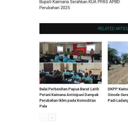
Bupati Kaimana Serahkan KUA PPAS APBD
Perubahan 2025
RELATED ARTIC
Balai Perbenihan Papua Barat Latih
DKPP Kaima
Petani Kaimana Antisipasi Dampak
Sinode Ger
Perubahan Iklim pada Komoditas
Padi Ladan
Pala