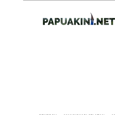
Papua
Kini