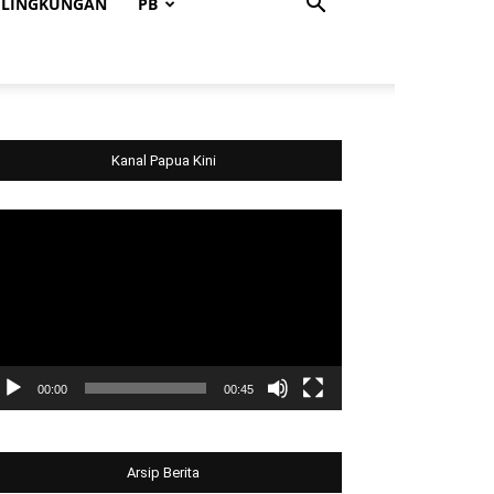
LINGKUNGAN
PB
Kanal Papua Kini
deo
ayer
00:00
00:45
Arsip Berita