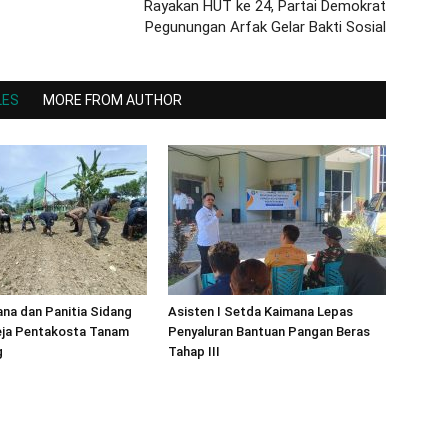
Rayakan HUT ke 24, Partai Demokrat
Pegunungan Arfak Gelar Bakti Sosial
LES
MORE FROM AUTHOR
na dan Panitia Sidang
Asisten I Setda Kaimana Lepas
eja Pentakosta Tanam
Penyaluran Bantuan Pangan Beras
g
Tahap III