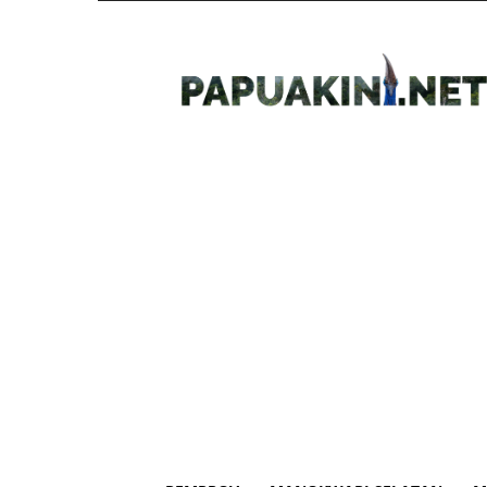
Papua
Kini