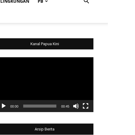
LINGKUNGAN
PB
Kanal Papua Kini
deo
ayer
00:00
00:45
Arsip Berita