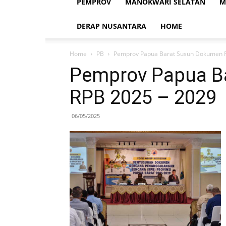
PEMPROV
MANOKWARI SELATAN
M
DERAP NUSANTARA
HOME
Home
PB
Pemprov Papua Barat Susun Dokumen R
Pemprov Papua B
RPB 2025 – 2029
06/05/2025