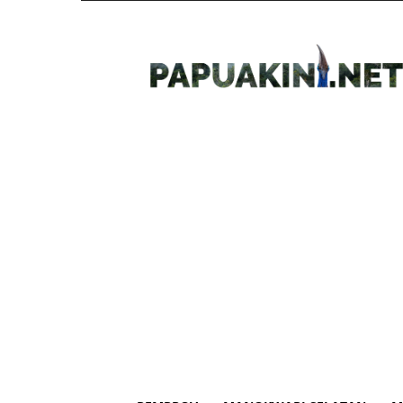
Papua
Kini