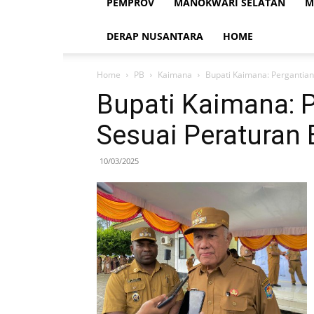
PEMPROV
MANOKWARI SELATAN
M
DERAP NUSANTARA
HOME
Home
PB
Kaimana
Bupati Kaimana: Pergantian
Bupati Kaimana: P
Sesuai Peraturan 
10/03/2025