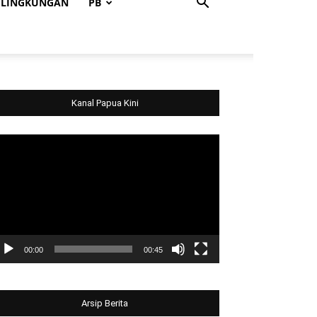
LINGKUNGAN
PB
Kanal Papua Kini
deo
ayer
00:00
00:45
Arsip Berita