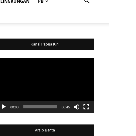
LINGKUNGAN
PB
Kanal Papua Kini
deo
ayer
00:00
00:45
Arsip Berita