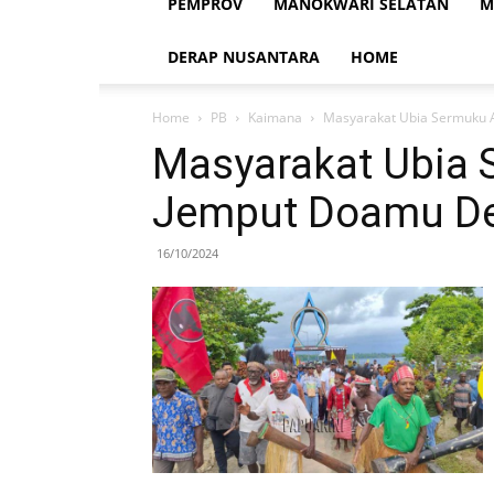
PEMPROV
MANOKWARI SELATAN
M
DERAP NUSANTARA
HOME
Home
PB
Kaimana
Masyarakat Ubia Sermuku 
Masyarakat Ubia 
Jemput Doamu De
16/10/2024