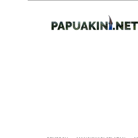
Papua
Kini